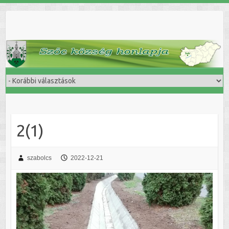
Skip
to
content
2(1)
szabolcs
2022-12-21