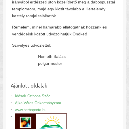
irányából erdészeti úton közelíthető meg a dabospusztai
templomrom, majd egy kicsit távolabb a Hertelendy
kastély romjai találhatók.
Remélem, minél hamarabb ellátogatnak hozzánk és
vendégeink között üdvözölhetjük Önöket!
Szívélyes üdvözlettel:
Németh Balázs
polgármester
Ajánlott oldalak
Idősek Otthona Szőc
Ajka Város Önkormányzata
www.herbaporta.hu