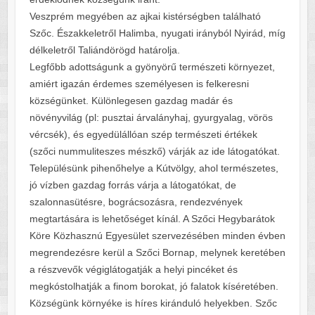
Veszprém megyében az ajkai kistérségben található
Szőc. Északkeletről Halimba, nyugati irányból Nyirád, míg
délkeletről Taliándörögd határolja.
Legfőbb adottságunk a gyönyörű természeti környezet,
amiért igazán érdemes személyesen is felkeresni
községünket. Különlegesen gazdag madár és
növényvilág (pl: pusztai árvalányhaj, gyurgyalag, vörös
vércsék), és egyedülállóan szép természeti értékek
(szőci nummuliteszes mészkő) várják az ide látogatókat.
Településünk pihenőhelye a Kútvölgy, ahol természetes,
jó vízben gazdag forrás várja a látogatókat, de
szalonnasütésre, bográcsozásra, rendezvények
megtartására is lehetőséget kínál. A Szőci Hegybarátok
Köre Közhasznú Egyesület szervezésében minden évben
megrendezésre kerül a Szőci Bornap, melynek keretében
a részvevők végiglátogatják a helyi pincéket és
megkóstolhatják a finom borokat, jó falatok kíséretében.
Községünk környéke is híres kiránduló helyekben. Szőc