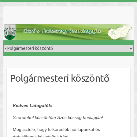
Skip
to
content
Polgármesteri köszöntő
Kedves Látogatók!
Szeretettel köszöntöm Szőc község honlapján!
Megtisztelő, hogy felkeresték honlapunkat és
érdeklődnek községünk iránt.