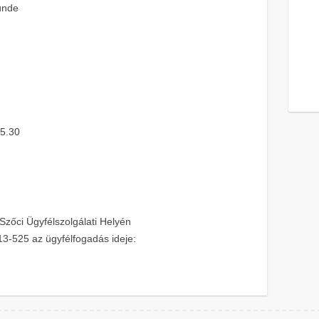
Tünde
15.30
Szőci Ügyfélszolgálati Helyén
13-525 az ügyfélfogadás ideje: