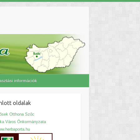
asztási információk
nlott oldalak
ősek Otthona Szőc
jka Város Önkormányzata
w.herbaporta.hu