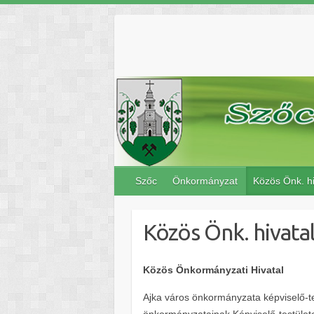
Skip
to
content
Szőc
Önkormányzat
Közös Önk. hi
Közös Önk. hivata
Közös Önkormányzati Hivatal
Ajka város önkormányzata képviselő-t
önkormányzatainak Képviselő-testületei