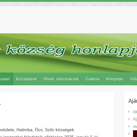
vatal
Közadatok
Hírek, információk
Galéria
Könyvtár
Vál
l
Ajá
Id
A
ww
estülete, Halimba, Öcs, Szőc községek
 igazgatási feladataik ellátására 2025. január 1-jei