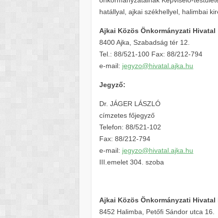
hatállyal, ajkai székhellyel, halimbai k
Ajkai Közös Önkormányzati Hivatal
8400 Ajka, Szabadság tér 12.
Tel.: 88/521-100 Fax: 88/212-794
e-mail:
jegyzo@hivatal.ajka.hu
Jegyző:
Dr. JÁGER LÁSZLÓ
címzetes főjegyző
Telefon: 88/521-102
Fax: 88/212-794
e-mail:
jegyzo@hivatal.ajka.hu
III.emelet 304. szoba
Ajkai Közös Önkormányzati Hivatal 
8452 Halimba, Petőfi Sándor utca 16.