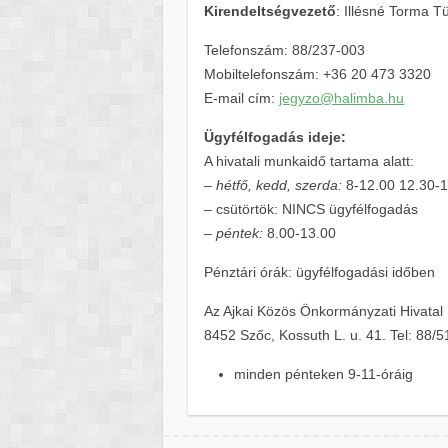
Kirendeltségvezető
: Illésné Torma 
Telefonszám: 88/237-003
Mobiltelefonszám: +36 20 473 3320
E-mail cím:
jegyzo@halimba.hu
Ügyfélfogadás ideje:
A hivatali munkaidő tartama alatt:
–
hétfő, kedd, szerda:
8-12.00 12.30-
– csütörtök: NINCS ügyfélfogadás
–
péntek:
8.00-13.00
Pénztári órák: ügyfélfogadási időben
Az Ajkai Közös Önkormányzati Hivatal 
8452 Szőc, Kossuth L. u. 41. Tel: 88/5
minden pénteken 9-11-óráig