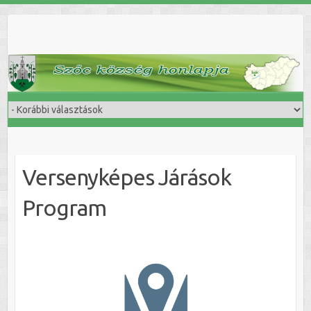
Skip
to
content
Versenyképes Járások
Program