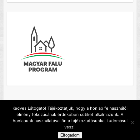
Kedves Látogató! Tájékoztatjuk, hogy a honlap felhasználói
élmény fokozásának érdekében sütiket alkalmazunk. A
Copyright © 2026
Szőc község honlapja
. A sablont készítette:
Colorlib
honlapunk használatával ön a tájékoztatásunkat tudomásul
Működteti:
WordPress
veszi.
Default footer text
Elfogadom