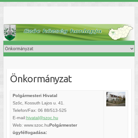
Skip
to
content
Önkormányzat
Polgármesteri Hivatal
Szőc, Kossuth Lajos u. 41.
Telefon/Fax: 06 88/513-525
E-mail:
hivatal@szoc.hu
Web: www.szoc.hu
Polgármester
ügyfélfogadása: