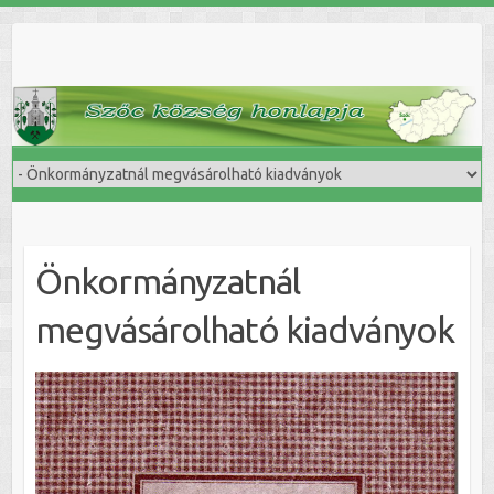
Skip
to
content
Önkormányzatnál
megvásárolható kiadványok