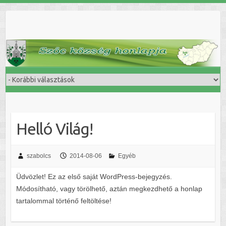
Skip
to
content
Helló Világ!
szabolcs
2014-08-06
Egyéb
Üdvözlet! Ez az első saját WordPress-bejegyzés.
Módosítható, vagy törölhető, aztán megkezdhető a honlap
tartalommal történő feltöltése!