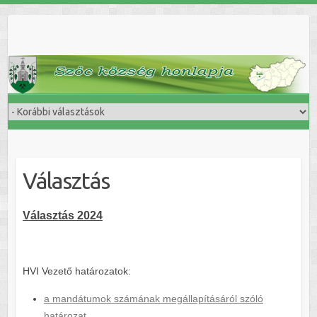
Skip
to
content
Választás
Választás 2024
HVI Vezető határozatok:
a mandátumok számának megállapításáról szóló
határozat