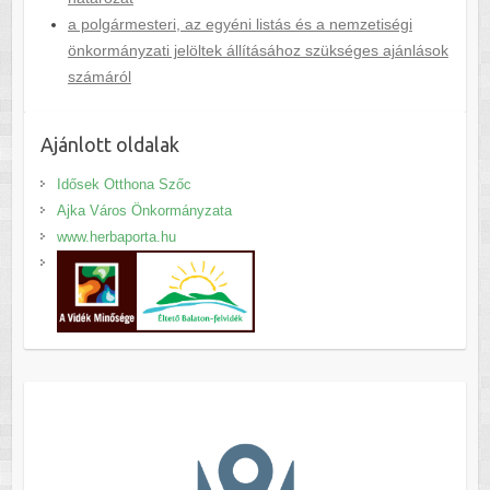
a polgármesteri, az egyéni listás és a nemzetiségi
önkormányzati jelöltek állításához szükséges ajánlások
számáról
Ajánlott oldalak
Idősek Otthona Szőc
Ajka Város Önkormányzata
www.herbaporta.hu