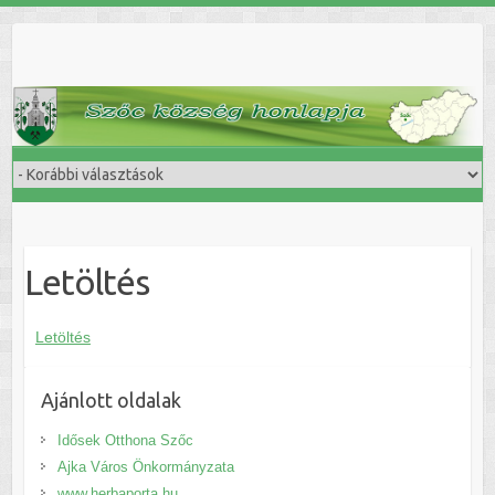
Skip
to
content
Letöltés
Letöltés
Ajánlott oldalak
Idősek Otthona Szőc
Ajka Város Önkormányzata
www.herbaporta.hu