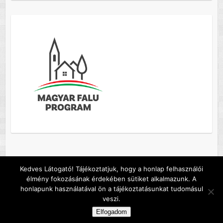
Kedves Látogató! Tájékoztatjuk, hogy a honlap felhasználói
élmény fokozásának érdekében sütiket alkalmazunk. A
Copyright © 2026
Szőc község honlapja
. A sablont készítette:
Colorlib
honlapunk használatával ön a tájékoztatásunkat tudomásul
Működteti:
WordPress
veszi.
Default footer text
Elfogadom