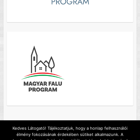
Kedves Látogató! Tájékoztatjuk, hogy a honlap felhasználói
élmény fokozásának érdekében sütiket alkalmazunk. A
Copyright © 2026
Szőc község honlapja
. A sablont készítette:
Colorlib