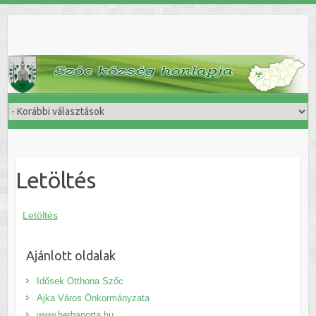
Skip
to
content
Letöltés
Letöltés
Ajánlott oldalak
Idősek Otthona Szőc
Ajka Város Önkormányzata
www.herbaporta.hu