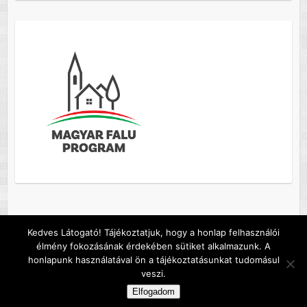
Kedves Látogató! Tájékoztatjuk, hogy a honlap felhasználói
élmény fokozásának érdekében sütiket alkalmazunk. A
Copyright © 2026
Szőc község honlapja
. A sablont készítette:
Colorlib
honlapunk használatával ön a tájékoztatásunkat tudomásul
Működteti:
WordPress
veszi.
Default footer text
Elfogadom