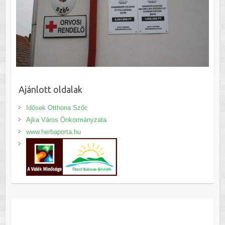
Ajánlott oldalak
Idősek Otthona Szőc
Ajka Város Önkormányzata
www.herbaporta.hu