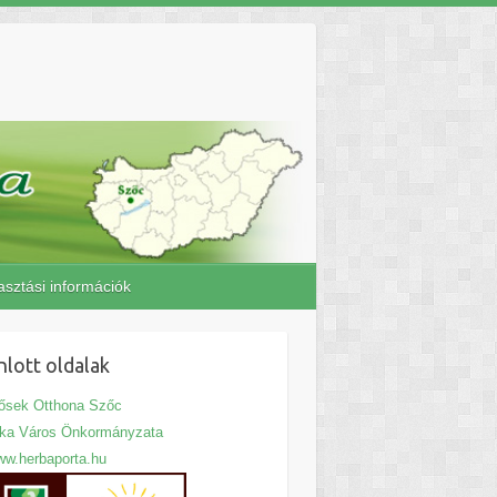
asztási információk
nlott oldalak
ősek Otthona Szőc
jka Város Önkormányzata
w.herbaporta.hu