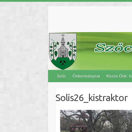
Skip
to
content
Szőc
Önkormányzat
Közös Önk. hi
Solis26_kistraktor