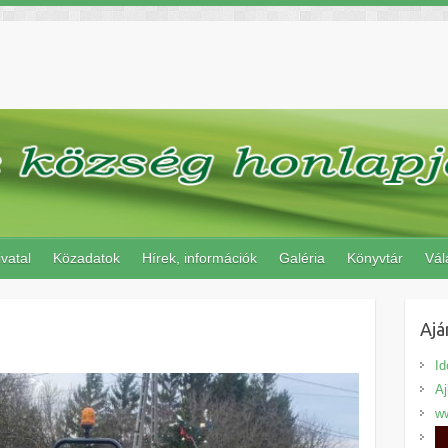
vatal
Közadatok
Hírek, információk
Galéria
Könyvtár
Vál
Ajá
Id
A
ww