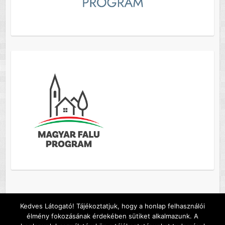
Kedves Látogató! Tájékoztatjuk, hogy a honlap felhasználói
élmény fokozásának érdekében sütiket alkalmazunk. A
Copyright © 2026
Szőc község honlapja
. A sablont készítette:
Colorlib