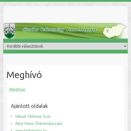
Skip
to
content
Meghívó
Meghívó
Ajánlott oldalak
Idősek Otthona Szőc
Ajka Város Önkormányzata
www.herbaporta.hu