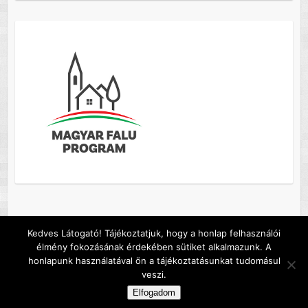
Kedves Látogató! Tájékoztatjuk, hogy a honlap felhasználói
élmény fokozásának érdekében sütiket alkalmazunk. A
Copyright © 2026
Szőc község honlapja
. A sablont készítette:
Colorlib
honlapunk használatával ön a tájékoztatásunkat tudomásul
Működteti:
WordPress
veszi.
Default footer text
Elfogadom