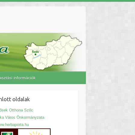
asztási információk
nlott oldalak
ősek Otthona Szőc
jka Város Önkormányzata
w.herbaporta.hu