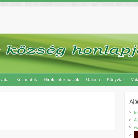
vatal
Közadatok
Hírek, információk
Galéria
Könyvtár
Vál
Ajá
Id
A
ww