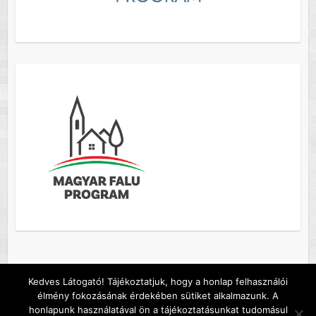
Kedves Látogató! Tájékoztatjuk, hogy a honlap felhasználói
élmény fokozásának érdekében sütiket alkalmazunk. A
Copyright © 2026
Szőc község honlapja
. A sablont készítette:
Colorlib
honlapunk használatával ön a tájékoztatásunkat tudomásul
Működteti:
WordPress