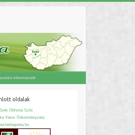
asztási információk
nlott oldalak
ősek Otthona Szőc
jka Város Önkormányzata
w.herbaporta.hu