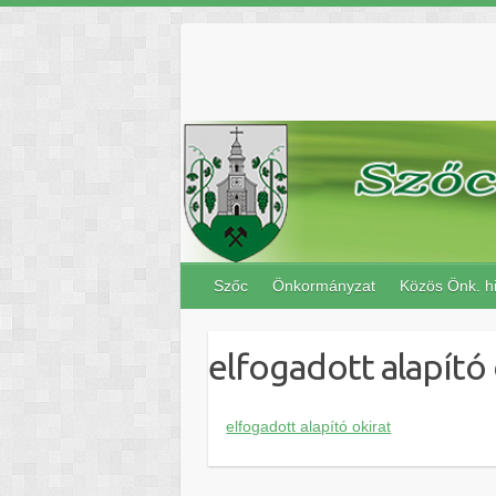
Skip
to
content
Szőc
Önkormányzat
Közös Önk. hi
elfogadott alapító 
elfogadott alapító okirat