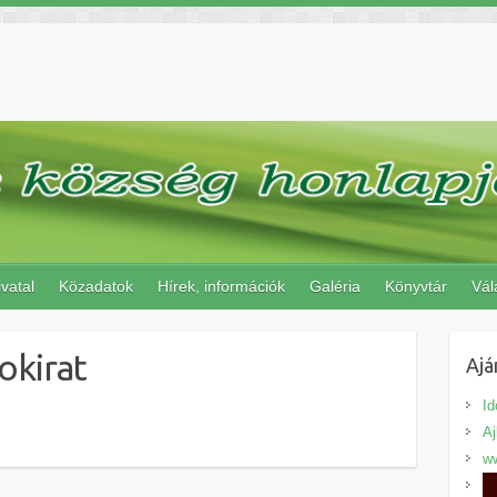
vatal
Közadatok
Hírek, információk
Galéria
Könyvtár
Vál
okirat
Ajá
Id
A
ww