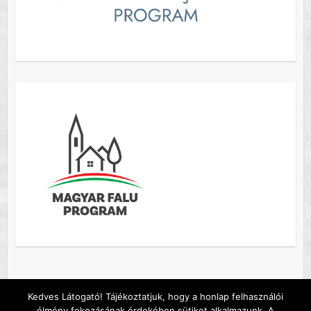
Kedves Látogató! Tájékoztatjuk, hogy a honlap felhasználói
élmény fokozásának érdekében sütiket alkalmazunk. A