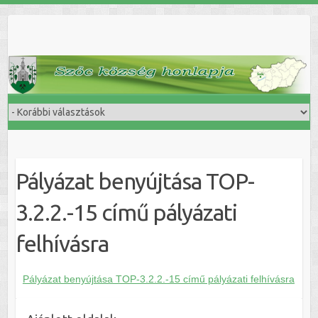
Skip
to
content
Pályázat benyújtása TOP-
3.2.2.-15 című pályázati
felhívásra
Pályázat benyújtása TOP-3.2.2.-15 című pályázati felhívásra