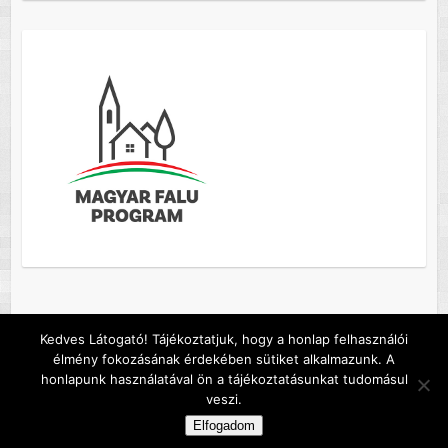
Kedves Látogató! Tájékoztatjuk, hogy a honlap felhasználói
élmény fokozásának érdekében sütiket alkalmazunk. A
Copyright © 2026
Szőc község honlapja
. A sablont készítette:
Colorlib
honlapunk használatával ön a tájékoztatásunkat tudomásul
Működteti:
WordPress
veszi.
Default footer text
Elfogadom