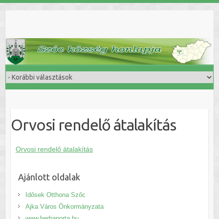
Skip
to
content
Orvosi rendelő átalakítás
Orvosi rendelő átalakítás
Ajánlott oldalak
Idősek Otthona Szőc
Ajka Város Önkormányzata
www.herbaporta.hu