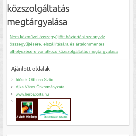
közszolgáltatás
megtárgyalása
Nem közművel összegyűjtött háztartási szennyvíz
összegyűjtésére, elszállítására és ártalommentes
elhelyezésére vonatkozó közszolgáltatás megtárgyalása
Ajánlott oldalak
Idősek Otthona Szőc
Ajka Város Önkormányzata
www.herbaporta.hu