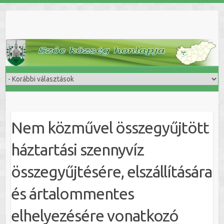
Skip
to
content
Nem közművel összegyűjtött
háztartási szennyvíz
összegyűjtésére, elszállítására
és ártalommentes
elhelyezésére vonatkozó