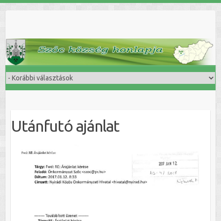
Skip
to
content
Utánfutó ajánlat