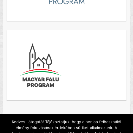
Kedves Látogató! Tájékoztatjuk, hogy a honlap felhasználói
élmény fokozásának érdekében sütiket alkalmazunk. A
Copyright © 2026
Szőc község honlapja
. A sablont készítette:
Colorlib