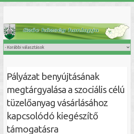
Skip
to
content
Pályázat benyújtásának
megtárgyalása a szociális célú
tüzelőanyag vásárlásához
kapcsolódó kiegészítő
támogatásra