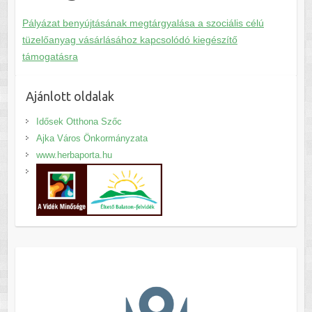
Pályázat benyújtásának megtárgyalása a szociális célú
tüzelőanyag vásárlásához kapcsolódó kiegészítő
támogatásra
Ajánlott oldalak
Idősek Otthona Szőc
Ajka Város Önkormányzata
www.herbaporta.hu