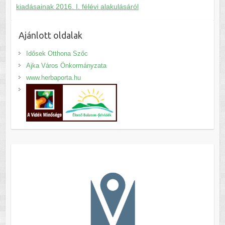
kiadásainak 2016. I. félévi alakulásáról
Ajánlott oldalak
Idősek Otthona Szőc
Ajka Város Önkormányzata
www.herbaporta.hu