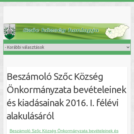
Skip
to
content
Beszámoló Szőc Község
Önkormányzata bevételeinek
és kiadásainak 2016. I. félévi
alakulásáról
Beszámoló Szőc Község Önkormányzata bevételeinek és