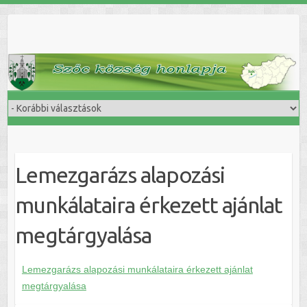
Skip
to
content
Lemezgarázs alapozási
munkálataira érkezett ajánlat
megtárgyalása
Lemezgarázs alapozási munkálataira érkezett ajánlat
megtárgyalása