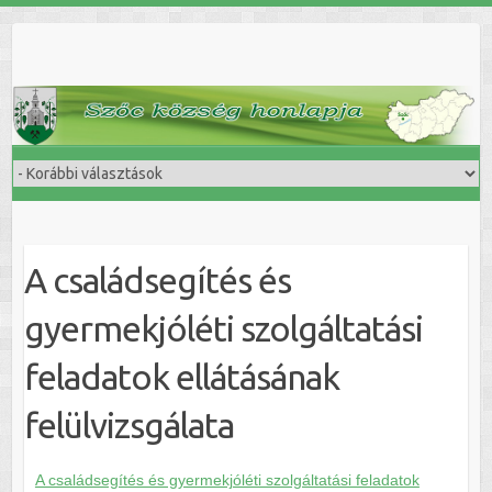
Skip
to
content
A családsegítés és
gyermekjóléti szolgáltatási
feladatok ellátásának
felülvizsgálata
A családsegítés és gyermekjóléti szolgáltatási feladatok