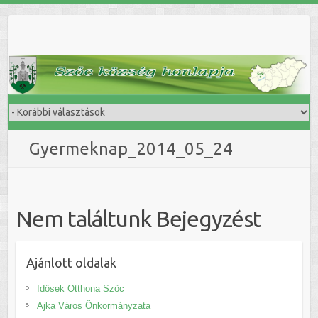
Skip
to
content
Gyermeknap_2014_05_24
Nem találtunk Bejegyzést
Ajánlott oldalak
Idősek Otthona Szőc
Ajka Város Önkormányzata