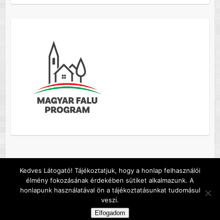
Kedves Látogató! Tájékoztatjuk, hogy a honlap felhasználói
élmény fokozásának érdekében sütiket alkalmazunk. A
Copyright © 2026
Szőc község honlapja
. A sablont készítette:
Colorlib
honlapunk használatával ön a tájékoztatásunkat tudomásul
Működteti:
WordPress
veszi.
Default footer text
Elfogadom