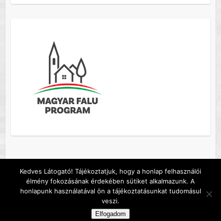
Kedves Látogató! Tájékoztatjuk, hogy a honlap felhasználói
élmény fokozásának érdekében sütiket alkalmazunk. A
Copyright © 2026
Szőc község honlapja
. A sablont készítette:
Colorlib
honlapunk használatával ön a tájékoztatásunkat tudomásul
Működteti:
WordPress
veszi.
Default footer text
Elfogadom