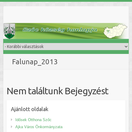
Skip
to
content
Falunap_2013
Nem találtunk Bejegyzést
Ajánlott oldalak
Idősek Otthona Szőc
Ajka Város Önkormányzata