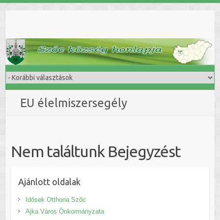
Skip
to
content
EU élelmiszersegély
Nem találtunk Bejegyzést
Ajánlott oldalak
Idősek Otthona Szőc
Ajka Város Önkormányzata