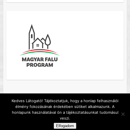
Kedves Látogató! Tájékoztatjuk, hogy a honlap felhasználói
élmény fokozásának érdekében sütiket alkalmazunk. A
Copyright © 2026
Szőc község honlapja
. A sablont készítette:
Colorlib
honlapunk használatával ön a tájékoztatásunkat tudomásul
Működteti:
WordPress
veszi.
Default footer text
Elfogadom