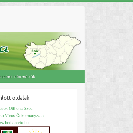
asztási információk
nlott oldalak
ősek Otthona Szőc
jka Város Önkormányzata
w.herbaporta.hu