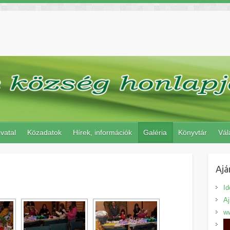
vatal
Közadatok
Hírek, információk
Galéria
Könyvtár
Vál
Ajá
Id
A
ww